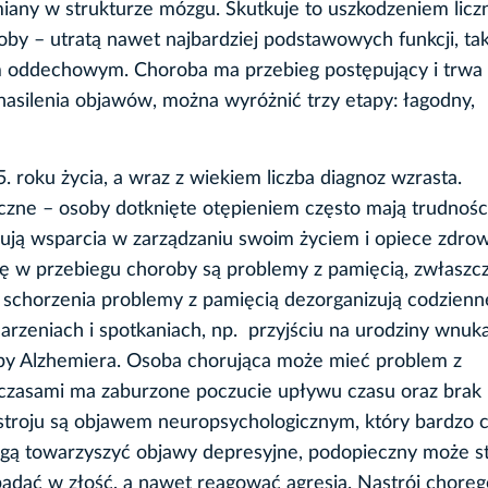
miany w strukturze mózgu. Skutkuje to uszkodzeniem licz
by – utratą nawet najbardziej podstawowych funkcji, tak
m oddechowym. Choroba ma przebieg postępujący i trwa
d nasilenia objawów, można wyróżnić trzy etapy: łagodny,
 roku życia, a wraz z wiekiem liczba diagnoz wzrasta.
czne – osoby dotknięte otępieniem często mają trudnośc
ją wsparcia w zarządzaniu swoim życiem i opiece zdrow
ę w przebiegu choroby są problemy z pamięcią, zwłaszcz
chorzenia problemy z pamięcią dezorganizują codzienn
rzeniach i spotkaniach, np. przyjściu na urodziny wnuk
oby Alzhemiera. Osoba chorująca może mieć problem z
, czasami ma zaburzone poczucie upływu czasu oraz brak
astroju są objawem neuropsychologicznym, który bardzo 
gą towarzyszyć objawy depresyjne, podopieczny może st
wpadać w złość, a nawet reagować agresją. Nastrój chore