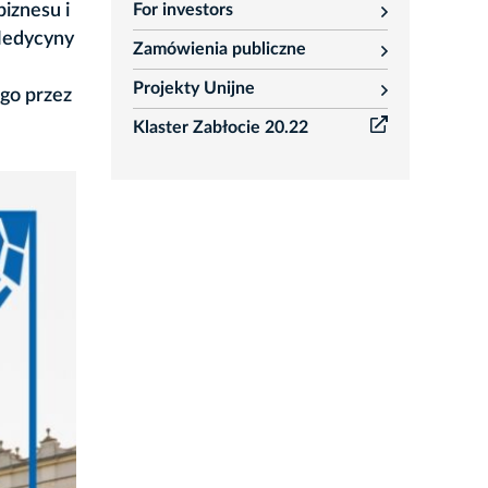
For investors
iznesu i
rozwiń
 Medycyny
Zamówienia publiczne
rozwiń
Projekty Unijne
go przez
rozwiń
Klaster Zabłocie 20.22