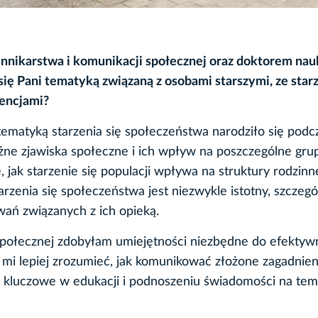
iennikarstwa i komunikacji społecznej oraz doktorem nau
 się Pani tematyką związaną z osobami starszymi, ze sta
wencjami?
ematyką starzenia się społeczeństwa narodziło się podc
óżne zjawiska społeczne i ich wpływ na poszczególne gru
jak starzenie się populacji wpływa na struktury rodzinn
rzenia się społeczeństwa jest niezwykle istotny, szczegó
wań związanych z ich opieką.
 społecznej zdobyłam umiejętności niezbędne do efekty
o mi lepiej zrozumieć, jak komunikować złożone zagadnien
t kluczowe w edukacji i podnoszeniu świadomości na tem