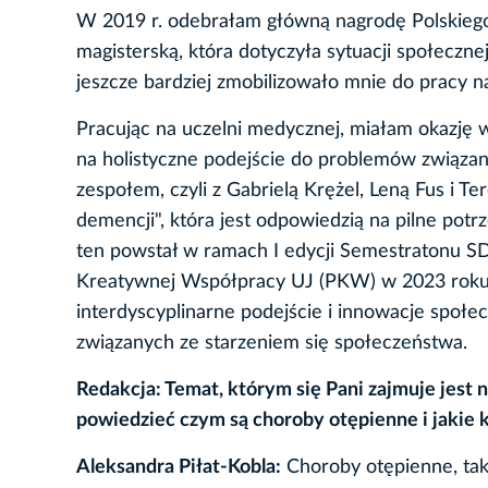
W 2019 r. odebrałam główną nagrodę Polskiego
magisterską, która dotyczyła sytuacji społeczn
jeszcze bardziej zmobilizowało mnie do pracy na
Pracując na uczelni medycznej, miałam okazję 
na holistyczne podejście do problemów związan
zespołem, czyli z Gabrielą Krężel, Leną Fus i 
demencji", która jest odpowiedzią na pilne pot
ten powstał w ramach I edycji Semestratonu S
Kreatywnej Współpracy UJ (PKW) w 2023 roku. 
interdyscyplinarne podejście i innowacje spo
związanych ze starzeniem się społeczeństwa.
Redakcja: Temat, którym się Pani zajmuje jest 
powiedzieć czym są choroby otępienne i jakie 
Aleksandra Piłat-Kobla:
Choroby otępienne, taki