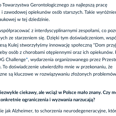
 Towarzystwa Gerontologicznego za najlepszą pracę
ej i zawodowej opiekunów osób starszych. Takie wyróżnie
ukowej w tej dziedzinie.
współpracować z interdyscyplinarnymi zespołami, co poz
ych ze starzeniem się. Dzięki tym doświadczeniom, wspó
Teresą Kulej stworzyłyśmy innowację społeczną "Dom przy
rzeby osób z chorobami otępiennymi oraz ich opiekunów. 
DG Challenge
*
, wydarzenia organizowanego przez Przest
To doświadczenie utwierdziło mnie w przekonaniu, że
łeczne są kluczowe w rozwiązywaniu złożonych problemó
niezwykle ciekawy, ale wciąż w Polsce mało znany. Czy m
konkretnie ograniczenia i wyzwania narzucają?
e jak Alzheimer, to schorzenia neurodegeneracyjne, któ