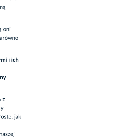
zną
ą oni
zarówno
i i ich
ony
 z
cy
oste, jak
naszej