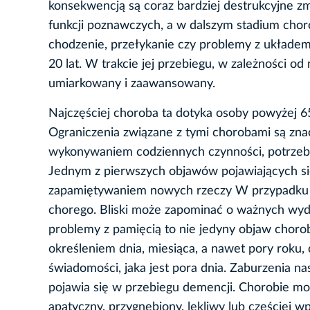
konsekwencją są coraz bardziej destrukcyjne z
funkcji poznawczych, a w dalszym stadium choro
chodzenie, przełykanie czy problemy z układe
20 lat. W trakcie jej przebiegu, w zależności o
umiarkowany i zaawansowany.
Najczęściej choroba ta dotyka osoby powyżej 65.
Ograniczenia związane z tymi chorobami są zna
wykonywaniem codziennych czynności, potrzebu
Jednym z pierwszych objawów pojawiających si
zapamiętywaniem nowych rzeczy W przypadku s
chorego. Bliski może zapominać o ważnych wyda
problemy z pamięcią to nie jedyny objaw chor
określeniem dnia, miesiąca, a nawet pory roku
świadomości, jaka jest pora dnia. Zaburzenia n
pojawia się w przebiegu demencji. Chorobie mo
apatyczny, przygnębiony, lękliwy lub częściej 