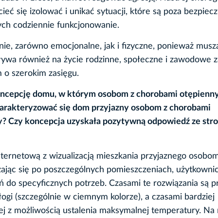
ć się izolować i unikać sytuacji, które są poza bezpiec
cych codziennie funkcjonowanie.
e, zarówno emocjonalne, jak i fizyczne, ponieważ musz
pływa również na życie rodzinne, społeczne i zawodowe 
m o szerokim zasięgu.
oncepcję domu, w którym osobom z chorobami otępiennym
harakteryzować się dom przyjazny osobom z chorobami
? Czy koncepcja uzyskała pozytywną odpowiedź ze str
ternetową z wizualizacją mieszkania przyjaznego osobom
ając się po poszczególnych pomieszczeniach, użytkowni
ń do specyficznych potrzeb. Czasami te rozwiązania są pr
gi (szczególnie w ciemnym kolorze), a czasami bardziej
ej z możliwością ustalenia maksymalnej temperatury. Na 