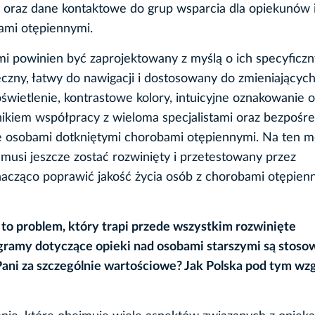
ki oraz dane kontaktowe do grup wsparcia dla opiekunów
ami otępiennymi.
 powinien być zaprojektowany z myślą o ich specyficz
czny, łatwy do nawigacji i dostosowany do zmieniających
ietlenie, kontrastowe kolory, intuicyjne oznakowanie o
nikiem współpracy z wieloma specjalistami oraz bezpośr
ię osobami dotkniętymi chorobami otępiennymi. Na ten 
musi jeszcze zostać rozwinięty i przetestowany przez
cząco poprawić jakość życia osób z chorobami otępienn
 to problem, który trapi przede wszystkim rozwinięte
gramy dotyczące opieki nad osobami starszymi są stos
 Pani za szczególnie wartościowe? Jak Polska pod tym w