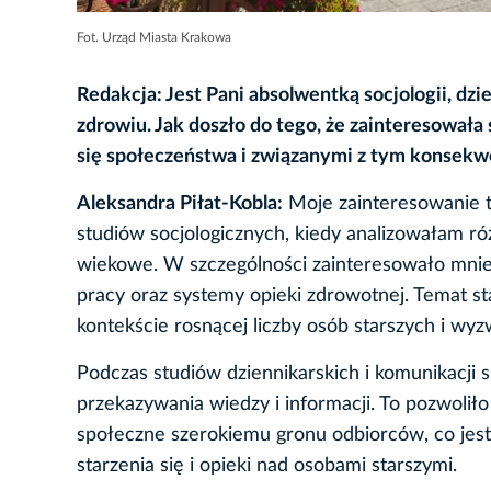
Fot. Urząd Miasta Krakowa
Redakcja: Jest Pani absolwentką socjologii, dz
zdrowiu. Jak doszło do tego, że zainteresowała
się społeczeństwa i związanymi z tym konsek
Aleksandra Piłat-Kobla:
Moje zainteresowanie t
studiów socjologicznych, kiedy analizowałam r
wiekowe. W szczególności zainteresowało mnie, 
pracy oraz systemy opieki zdrowotnej. Temat sta
kontekście rosnącej liczby osób starszych i wyz
Podczas studiów dziennikarskich i komunikacji
przekazywania wiedzy i informacji. To pozwolił
społeczne szerokiemu gronu odbiorców, co jes
starzenia się i opieki nad osobami starszymi.