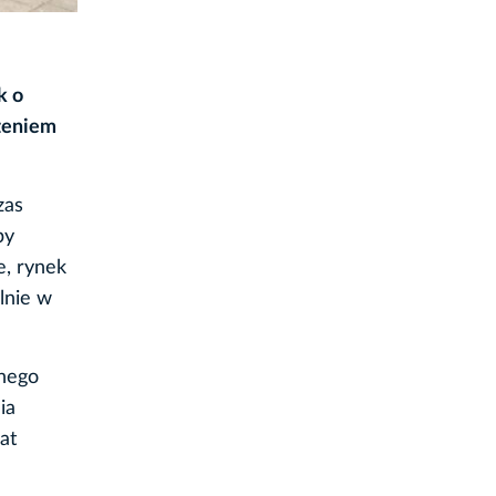
k o
rzeniem
zas
py
e, rynek
lnie w
wnego
ia
at