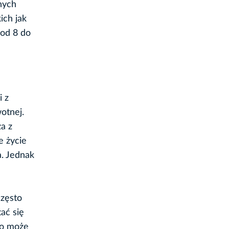
nych
ich jak
 od 8 do
i z
otnej.
a z
e życie
a. Jednak
często
ać się
go może