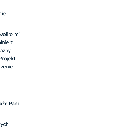
nie
woliło mi
lnie z
jazny
Projekt
rzenie
w
oże Pani
rych