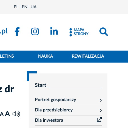
PL
EN
UA
MAPA
STRONY
LETINS
NAUKA
REWITALIZACJA
Start
 dr
Portret gospodarczy
rozwiń
Dla przedsiębiorcy
rozwiń
A
A
Dla inwestora