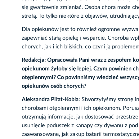
się gwałtownie zmieniać. Osoba chora może chcie
strefą. To tylko niektóre z objawów, utrudniają
Dla opiekunów jest to również ogromne wyzwani
zapewniać stałą opiekę i wsparcie. Choroba w
chorych, jak i ich bliskich, co czyni ją probleme
Redakcja: Opracowała Pani wraz z zespołem k
opiekunom żyłoby się lepiej. Czym powinien c
otępiennymi? Co powinniśmy wiedzieć wszyscy
opiekunów osób chorych?
Aleksandra Piłat-Kobla:
Stworzyłyśmy stronę in
chorobami otępiennymi i ich opiekunom. Porusz
otrzymują informacje, jak dostosować przestrze
usunięcie poduszek z kanapy czy dywanu z podło
zaawansowane, jak zakup baterii termostatyczn