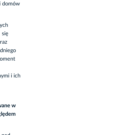
 i domów
nych
 się
raz
edniego
moment
ymi i ich
owane w
zględem