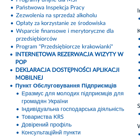
Państwowa Inspekcja Pracy
I
Zezwolenia na sprzedaż alkoholu
Opłaty za korzystanie ze środowiska
Wsparcie finansowe i merytoryczne dla
K
przedsiębiorców
Program "Przedsiębiorcze krakowianki"
INTERNETOWA REZERWACJA WIZYTY W
POP
DEKLARACJA DOSTĘPNOŚCI APLIKACJI
MOBILNEJ
Пункт Обслуговування Підприємців
Еразмус для молодих підприємців для
громадян України
S
Індивідуальна господарська діяльність
Товариства KRS
Довірений профіль
Консультаційнй пункти