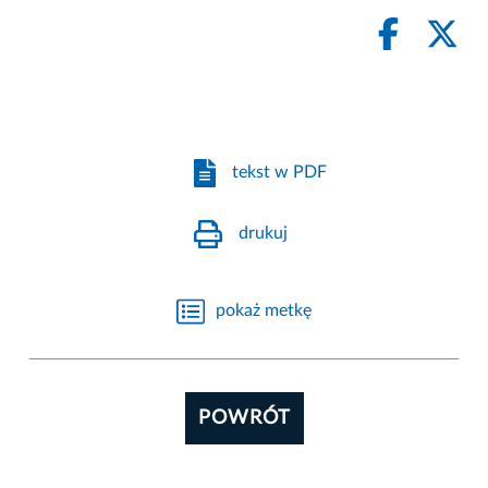
tekst w PDF
drukuj
pokaż metkę
POWRÓT