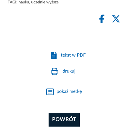
TAGI:
nauka
,
uczelnie wyższe
tekst w PDF
drukuj
pokaż metkę
POWRÓT