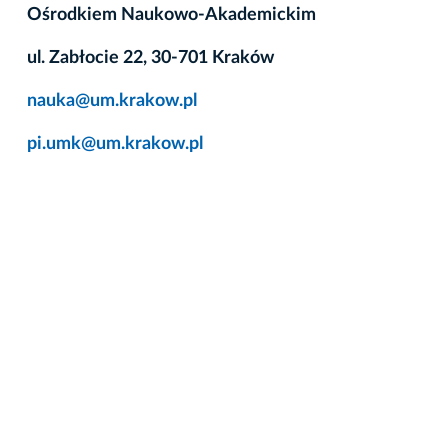
Ośrodkiem Naukowo-Akademickim
ul. Zabłocie 22, 30-701 Kraków
nauka@um.krakow.pl
pi.umk@um.krakow.pl