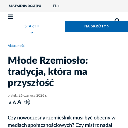
PL
UŁATWIENIA DOSTĘPU
ROZWIŃ MENU
ROZWIŃ
START
NA SKRÓTY
Aktualności
Młode Rzemiosło:
tradycja, która ma
przyszłość
piątek, 26 czerwca 2026 r.
A
A
A
Czy nowoczesny rzemieślnik musi być obecny w
mediach społecznościowych? Czy mistrz nadal