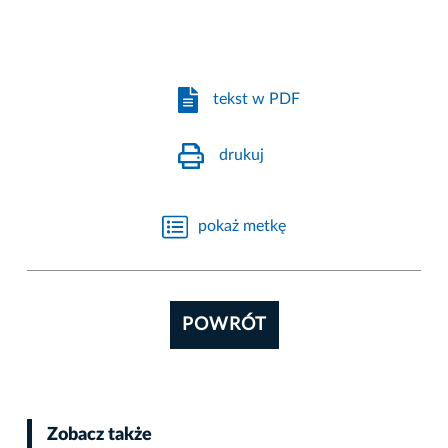
tekst w PDF
drukuj
pokaż metkę
POWRÓT
Zobacz także