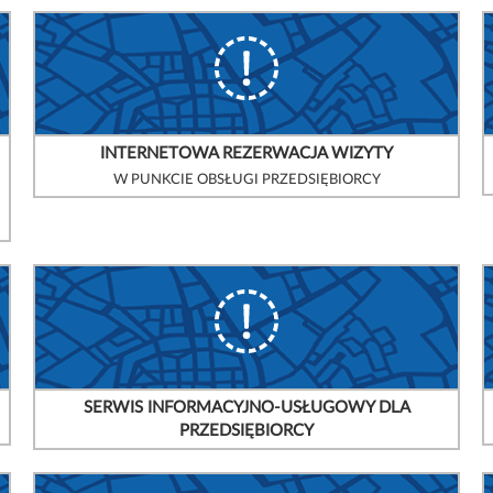
INTERNETOWA REZERWACJA WIZYTY
W PUNKCIE OBSŁUGI PRZEDSIĘBIORCY
SERWIS INFORMACYJNO-USŁUGOWY DLA
PRZEDSIĘBIORCY