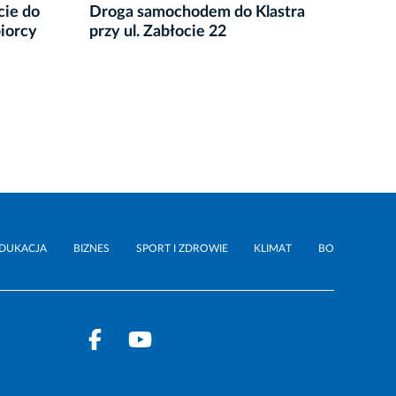
cie do
Droga samochodem do Klastra
Дові
iorcy
przy ul. Zabłocie 22
– 5 п
Zauf
DUKACJA
BIZNES
SPORT I ZDROWIE
KLIMAT
BO