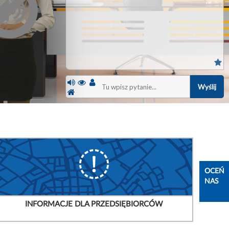
orcie
e-Doręczenia dla przedsiębiorców
Swoj
pca 2026
zała
OCEŃ
NAS
INFORMACJE DLA PRZEDSIĘBIORCÓW