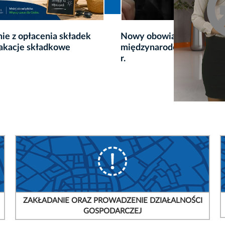
ie z opłacenia składek
Nowy obowiązek w transp
akacje składkowe
międzynarodowym od 1 li
r.
ZAKŁADANIE ORAZ PROWADZENIE DZIAŁALNOŚCI
GOSPODARCZEJ