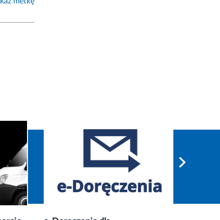
każ metkę
NOWE!
NOWE!