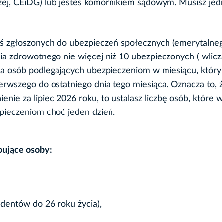
czej, CEiDG) lub jesteś komornikiem sądowym. Musisz je
ś zgłoszonych do ubezpieczeń społecznych (emerytalneg
a zdrowotnego nie więcej niż 10 ubezpieczonych ( wlicz
liczba osób podlegających ubezpieczeniom w miesiącu, który
rwszego do ostatniego dnia tego miesiąca. Oznacza to, ż
nie za lipiec 2026 roku, to ustalasz liczbę osób, które 
pieczeniom choć jeden dzień.
pujące osoby:
udentów do 26 roku życia),