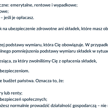
czne: emerytalne, rentowe i wypadkowe;
bowe;
 jeśli je opłacasz.
 na ubezpieczenie zdrowotne ani składek, które masz o
szej podstawy wymiaru, która Cię obowiązuje. W przypad
alnego pomniejszenia podstawy wymiaru składek w sytuacj
siąca, za który zwolniliśmy Cię z opłacenia składek,
ubezpieczeniom.
je budżet państwa. Oznacza to, że:
ry lub renty;
ubezpieczeń społecznych;
ożesz normalnie prowadzić działalność gospodarczą – nie