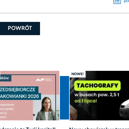
po
POWRÓT