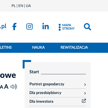
PL
EN
UA
MAPA
STRONY
LETINS
NAUKA
REWITALIZACJA
Start
kowe
Portret gospodarczy
A
rozwiń
A
Dla przedsiębiorcy
rozwiń
Dla inwestora