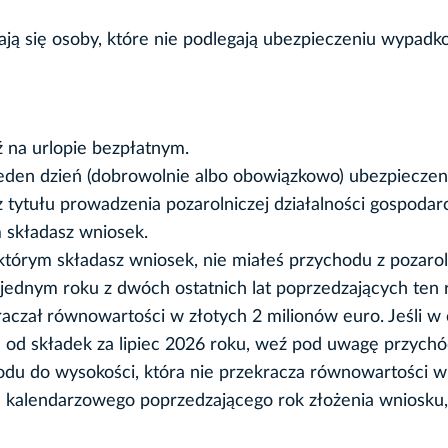
zają się osoby, które nie podlegają ubezpieczeniu wypad
na urlopie bezpłatnym.
jeden dzień (dobrowolnie albo obowiązkowo) ubezpiecze
ytułu prowadzenia pozarolniczej działalności gospodar
 składasz wniosek.
tórym składasz wniosek, nie miałeś przychodu z pozarol
w jednym roku z dwóch ostatnich lat poprzedzających ten 
kraczał równowartości w złotych 2 milionów euro. Jeśli 
od składek za lipiec 2026 roku, weź pod uwagę przychód
odu do wysokości, która nie przekracza równowartości w
u kalendarzowego poprzedzającego rok złożenia wniosku, 