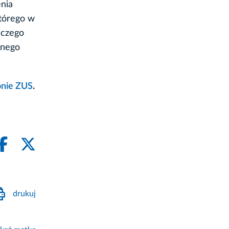
nia
którego w
lczego
anego
onie ZUS
.
drukuj