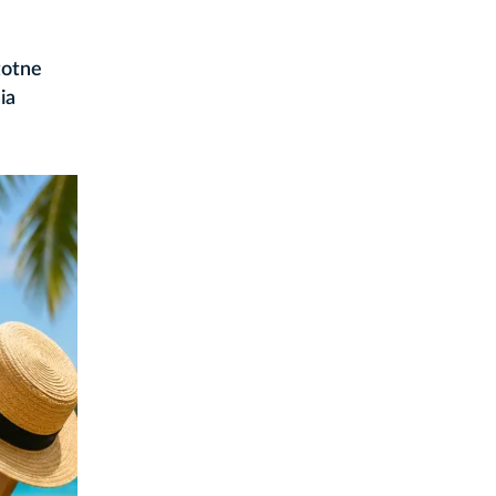
totne
ia