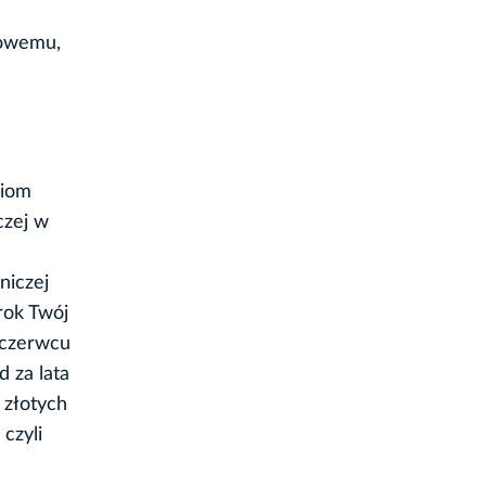
kowemu,
niom
czej w
niczej
rok Twój
w czerwcu
 za lata
 złotych
czyli