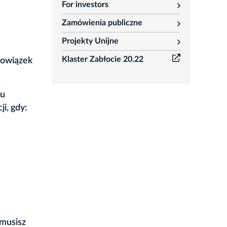
For investors
rozwiń
Zamówienia publiczne
rozwiń
Projekty Unijne
rozwiń
Klaster Zabłocie 20.22
bowiązek
ku
i, gdy:
 musisz