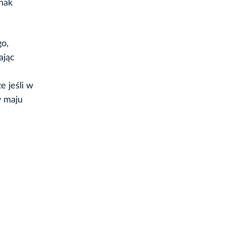
dnak
o,
ając
e jeśli w
w maju