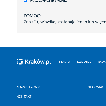
TAKŻE ARCHIWALNE:
POMOC:
Znak * (gwiazdka) zastępuje jeden lub więc
MIASTO
DZIELNICE
RADA
MAPA STRONY
INFORMACJ
KONTAKT