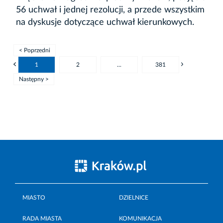
56 uchwał i jednej rezolucji, a przede wszystkim
na dyskusje dotyczące uchwał kierunkowych.
< Poprzedni
1
2
...
381
Następny >
MIASTO
DZIELNICE
RADA MIASTA
KOMUNIKACJA