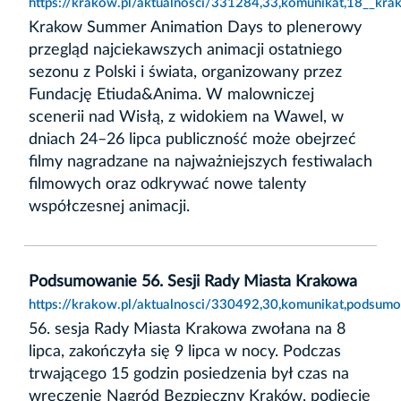
https://krakow.pl/aktualnosci/331284,33,komunikat,18__kr
Krakow Summer Animation Days to plenerowy
przegląd najciekawszych animacji ostatniego
sezonu z Polski i świata, organizowany przez
Fundację Etiuda&Anima. W malowniczej
scenerii nad Wisłą, z widokiem na Wawel, w
dniach 24–26 lipca publiczność może obejrzeć
filmy nagradzane na najważniejszych festiwalach
filmowych oraz odkrywać nowe talenty
współczesnej animacji.
Podsumowanie 56. Sesji Rady Miasta Krakowa
https://krakow.pl/aktualnosci/330492,30,komunikat,podsum
56. sesja Rady Miasta Krakowa zwołana na 8
lipca, zakończyła się 9 lipca w nocy. Podczas
trwającego 15 godzin posiedzenia był czas na
wręczenie Nagród Bezpieczny Kraków, podjęcie