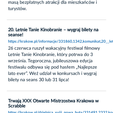
masą bezpłatnych atrakcji dla mieszkańców i
turystów.
20. Letnie Tanie Kinobranie – wygraj bilety na
seanse!
https://krakow.pl/informacje/331860,1342,komunikat,20__let
26 czerwca ruszył wakacyjny festiwal filmowy
Letnie Tanie Kinobranie, który potrwa do 3
września. Tegoroczna, jubileuszowa edycja
festiwalu odbywa się pod hasłem „Najlepsze
lato ever”. Weź udział w konkursach i wygraj
bilety na seans 30 lub 31 lipca!
Trwają XXX Otwarte Mistrzostwa Krakowa w
Scrabble
https://krakow.pl/dzielnica_xviii_nowa_huta/331491,2332,k