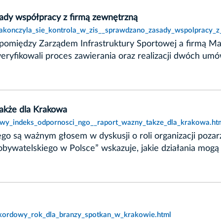
sady współpracy z firmą zewnętrzną
zakonczyla_sie_kontrola_w_zis__sprawdzano_zasady_wspolpracy_z
 pomiędzy Zarządem Infrastruktury Sportowej a firmą Ma
ryfikowali proces zawierania oraz realizacji dwóch umów 
akże dla Krakowa
nowy_indeks_odpornosci_ngo__raport_wazny_takze_dla_krakowa.ht
go są ważnym głosem w dyskusji o roli organizacji poza
obywatelskiego w Polsce” wskazuje, jakie działania mogą
rekordowy_rok_dla_branzy_spotkan_w_krakowie.html