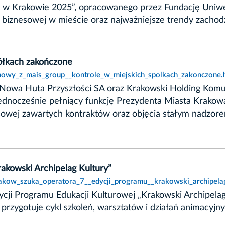
kań w Krakowie 2025”, opracowanego przez Fundację Uni
ki biznesowej w mieście oraz najważniejsze trendy zacho
ółkach zakończone
umowy_z_mais_group__kontrole_w_miejskich_spolkach_zakonczone.
owa Huta Przyszłości SA oraz Krakowski Holding Komun
dnocześnie pełniący funkcję Prezydenta Miasta Krakowa
sowej zawartych kontraktów oraz objęcia stałym nadzor
akowski Archipelag Kultury”
rakow_szuka_operatora_7__edycji_programu__krakowski_archipelag
dycji Programu Edukacji Kulturowej „Krakowski Archipe
rzygotuje cykl szkoleń, warsztatów i działań animacyjny