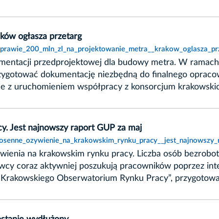
aków ogłasza przetarg
t,prawie_200_mln_zl_na_projektowanie_metra__krakow_oglasza_prz
mentacji przedprojektowej dla budowy metra. W ramac
przygotować dokumentację niezbędną do finalnego oprac
ane z uruchomieniem współpracy z konsorcjum krakowskic
y. Jest najnowszy raport GUP za maj
wiosenne_ozywienie_na_krakowskim_rynku_pracy__jest_najnowszy_
ienia na krakowskim rynku pracy. Liczba osób bezrobotn
awcy coraz aktywniej poszukują pracowników poprzez int
 „Krakowskiego Obserwatorium Rynku Pracy”, przygotowa