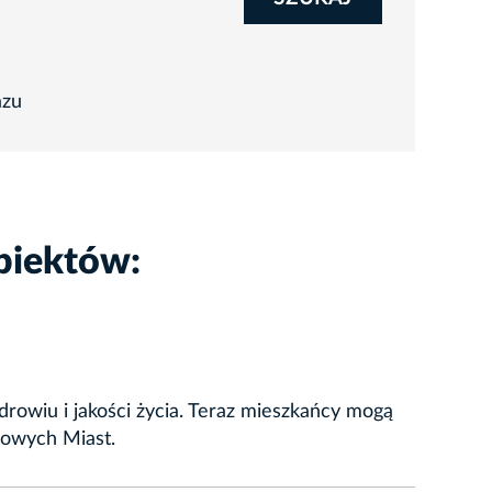
azu
biektów:
rowiu i jakości życia. Teraz mieszkańcy mogą
drowych Miast.