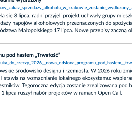
ostanie wydłużony
nocny_zakaz_sprzedazy_alkoholu_w_krakowie_zostanie_wydluzony_.
ła się 8 lipca, radni przyjęli projekt uchwały grupy mi
edaży napojów alkoholowych przeznaczonych do spożycia
ztwa Małopolskiego 17 lipca. Nowe przepisy zaczną o
mu pod hasłem „Trwałość”
sztuka_do_rzeczy_2026__nowa_odslona_programu_pod_haslem__trw
owskie środowisko designu i rzemiosła. W 2026 roku zmi
 stawia na wzmacnianie lokalnego ekosystemu: wspieran
zestników. Tegoroczna edycja zostanie zrealizowana pod h
. 1 lipca ruszył nabór projektów w ramach Open Call.