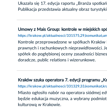
Ukazała się 17. edycja raportu „Branża spot
Publikacja przedstawia aktualny obraz turysty
Umowy z Mais Group: kontrole w miejskich sp
https://krakow.pl/aktualnosci/331575,29,komunikat,
Kontrole przeprowadzone w spółkach Kraków N
prawnych i rachunkowych nieprawidłowości. Je
spółek do pogłębionej oceny zasadności bizne
doradcze, public relations i wizerunkowe.
Kraków szuka operatora 7. edycji programu „Kr
https://krakow.pl/aktualnosci/331329,33,komunikat,k
Miasto ogłosiło nabór na operatora siódmej e
będzie edukacja muzyczna, a wybrany podmiot p
kulturową w Krakowie.