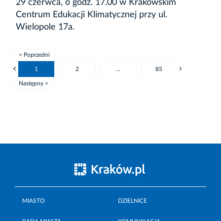
29 czerwca, o godz. 17.00 w Krakowskim
Centrum Edukacji Klimatycznej przy ul.
Wielopole 17a.
< Poprzedni
1
2
...
85
Następny >
MIASTO
DZIELNICE